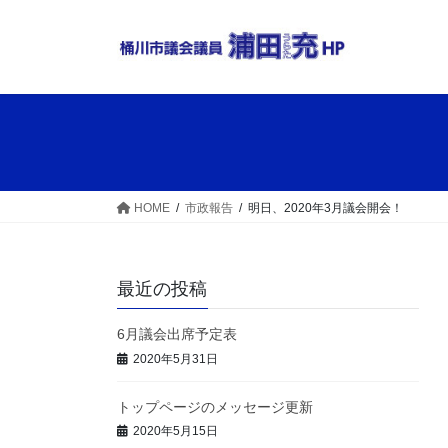
コ
ナ
ン
ビ
テ
ゲ
ン
ー
ツ
シ
へ
ョ
ス
ン
キ
に
ッ
移
HOME
市政報告
明日、2020年3月議会開会！
プ
動
最近の投稿
6月議会出席予定表
2020年5月31日
トップページのメッセージ更新
2020年5月15日